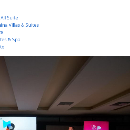
All Suite
na Villas & Suites
te
tes & Spa
ite