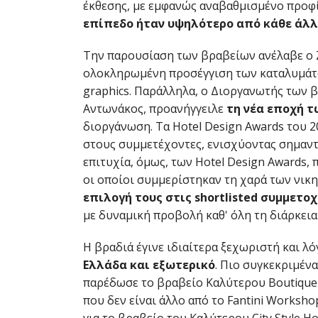
έκθεσης, με εμφανώς αναβαθμισμένο προφί
επίπεδο ήταν υψηλότερο από κάθε άλ
Την παρουσίαση των βραβείων ανέλαβε ο Ζέ
ολοκληρωμένη προσέγγιση των καταλυμάτων
graphics. Παράλληλα, ο Διοργανωτής των 
Αντωνάκος, προανήγγειλε
τη νέα εποχή τ
διοργάνωση. Τα Hotel Design Awards του 2
στους συμμετέχοντες, ενισχύοντας σημαντι
επιτυχία, όμως, των Hotel Design Awards,
οι οποίοι συμμερίστηκαν τη χαρά των νικ
επιλογή τους στις shortlisted συμμετ
με δυναμική προβολή καθ' όλη τη διάρκεια
Η βραδιά έγινε ιδιαίτερα ξεχωριστή και λ
Ελλάδα και εξωτερικό
. Πιο συγκεκριμένα,
παρέδωσε το βραβείο Καλύτερου Boutique S
που δεν είναι άλλο από το Fantini Worksh
για το βραβείο του Καλύτερου City Style H