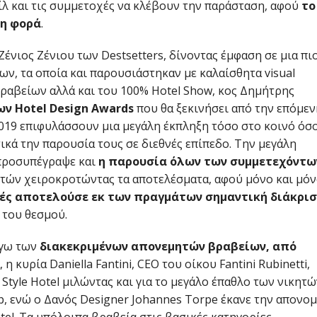
λ και τις συμμετοχές να κλέβουν την παράσταση, αφού
το
λη φορά
.
νιος Ζένιου των Destsetters, δίνοντας έμφαση σε μια πι
, τα οποία και παρουσιάστηκαν με καλαίσθητα visual
βραβείων αλλά και του 100% Hotel Show, κος Δημήτρης
ων Hotel Design Awards
που θα ξεκινήσει από την επόμεν
019 επιφυλάσσουν μια μεγάλη έκπληξη τόσο στο κοινό όσο
κά την παρουσία τους σε διεθνές επίπεδο. Την μεγάλη
 προσυπέγραψε και
η παρουσία όλων των συμμετεχόντω
ητών χειροκροτώντας τα αποτελέσματα, αφού μόνο και μό
οχές αποτελούσε εκ των πραγμάτων σημαντική διάκρι
 του θεσμού.
όγω των
διακεκριμένων απονεμητών βραβείων, από
 η κυρία Daniella Fantini, CEO του οίκου Fantini Rubinetti,
tyle Hotel μιλώντας και για το μεγάλο έπαθλο των νικητώ
op, ενώ ο Δανός Designer Johannes Torpe έκανε την απονο
otel. Τα υπόλοιπα βραβεία στις βασικές κατηγορίες