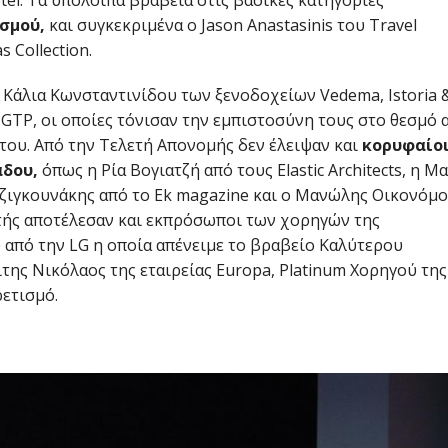
σμού,
και συγκεκριμένα ο Jason Anastasinis του Travel
s Collection.
η Κάλια Κωνσταντινίδου των ξενοδοχείων Vedema, Istoria 
GTP, οι οποίες τόνισαν την εμπιστοσύνη τους στο θεσμό 
του. Από την Τελετή Απονομής δεν έλειψαν και
κορυφαίο
άδου,
όπως η Ρία Βογιατζή από τους Elastic Architects, η Μ
 Τζιγκουνάκης από το Ek magazine και ο Μανώλης Οικονόμ
λετής αποτέλεσαν και εκπρόσωποι των χορηγών της
από την LG η οποία απένειμε το βραβείο Καλύτερου
ίτης Νικόλαος της εταιρείας Europa, Platinum Χορηγού της
ρετισμό.