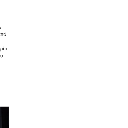
&
από
ι
αρία
ου