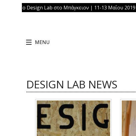
gn Lab στο Μπάγκειον | 11-13 Μαΐου 2019 | Πλατεία Ομον
MENU
DESIGN LAB NEWS