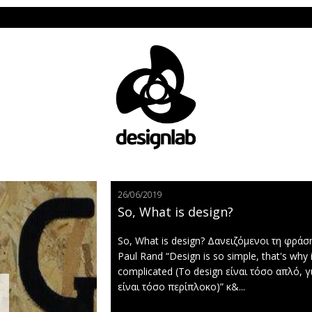
Το 
26/06/2019
So, What is design?
So, What is design? Δανειζόμενοι τη φράσ
Paul Rand “Design is so simple, that's why i
complicated (Το design είναι τόσο απλό, γ
είναι τόσο περίπλοκο)” κ&...