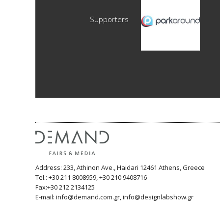
Supporters
Address: 233, Athinon Ave., Haidari 12461 Athens, Greece
Tel.: +30 211 8008959, +30 210 9408716
Fax:+30 212 2134125
E-mail: info@demand.com.gr, info@designlabshow.gr