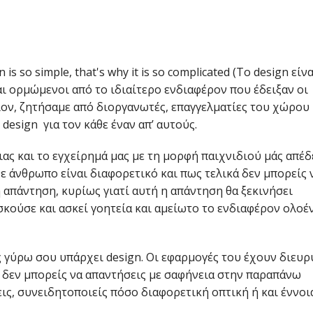
s so simple, that's why it is so complicated (Το design είνα
και ορμώμενοι από το ιδιαίτερο ενδιαφέρον που έδειξαν οι
ιον, ζητήσαμε από διοργανωτές, επαγγελματίες του χώρου 
 design για τον κάθε έναν απ’ αυτούς.
ιας και το εγχείρημά μας με τη μορφή παιχνιδιού μάς απέδ
θε άνθρωπο είναι διαφορετικό και πως τελικά δεν μπορείς 
η απάντηση, κυρίως γιατί αυτή η απάντηση θα ξεκινήσει
σκούσε και ασκεί γοητεία και αμείωτο το ενδιαφέρον ολoέν
ς γύρω σου υπάρχει design. Οι εφαρμογές του έχουν διευρ
 δεν μπορείς να απαντήσεις με σαφήνεια στην παραπάνω
ις, συνειδητοποιείς πόσο διαφορετική οπτική ή και έννοι