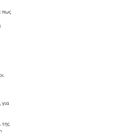
ε πως
!
οι
υ
 για
ι της
o,