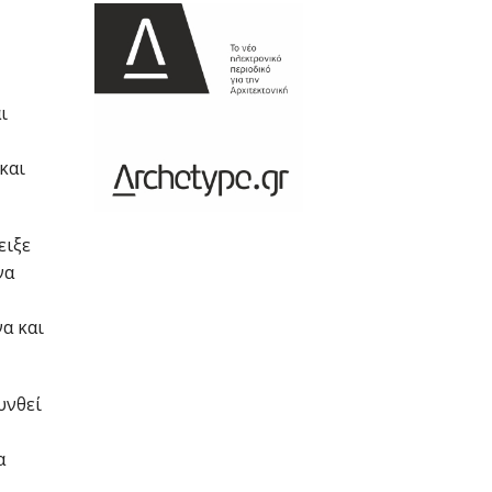
ι
και
ειξε
να
α και
υνθεί
α