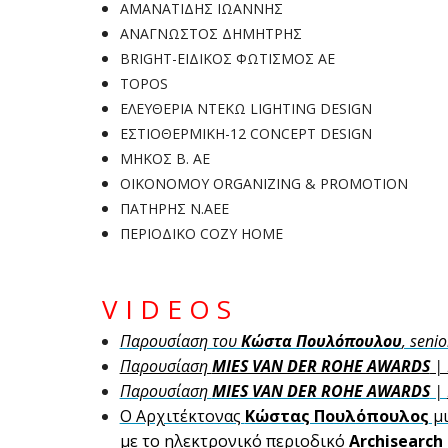
ΑΜΑΝΑΤΙΔΗΣ ΙΩΑΝΝΗΣ
ΑΝΑΓΝΩΣΤΟΣ ΔΗΜΗΤΡΗΣ
BRIGHT-ΕΙΔΙΚΟΣ ΦΩΤΙΣΜΟΣ ΑΕ
TOPOS
ΕΛΕΥΘΕΡΙΑ ΝΤΕΚΩ LIGHTING DESIGN
ΕΣΤΙΟΘΕΡΜΙΚΗ-12 CONCEPT DESIGN
ΜΗΚΟΣ Β. ΑΕ
ΟΙΚΟΝΟΜΟΥ ORGANIZING & PROMOTION
ΠΑΤΗΡΗΣ Ν.ΑΕΕ
ΠΕΡΙΟΔΙΚΟ COZY HOME
V I D E O S
Παρουσίαση του 
Κώστα Πουλόπουλου
, seni
Παρουσίαση 
MIES VAN DER ROHE AWARDS
 |
Παρουσίαση 
MIES VAN DER ROHE AWARDS
 | 
Ο Αρχιτέκτονας 
Κώστας Πουλόπουλος
 μ
με το ηλεκτρονικό περιοδικό 
Archisearch