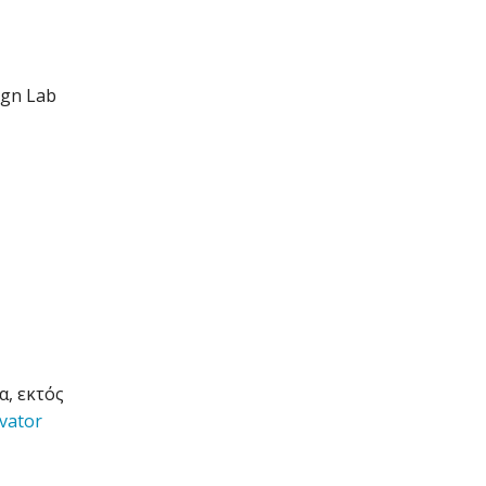
ign Lab
α, εκτός
vator