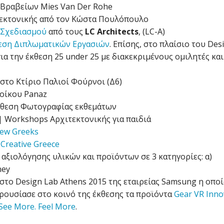
 Βραβείων Μies Van Der Rohe
εκτονικής από τον Κώστα Πουλόπουλο
 Σχεδιασμού
από τους
LC Architects
, (LC-A)
θεση Διπλωματικών Εργασιών
. Επίσης, στο πλαίσιο του Des
ια την έκθεση 25 under 25 με διακεκριμένους ομιλητές και
στο Κτίριο Παλιοί Φούρνοι (Δ6)
οίκου Panaz
κθεση Φωτογραφίας εκθεμάτων
 Workshops Αρχιτεκτονικής για παιδιά
new Greeks
 Creative Greece
 αξιολόγησης υλικών και προϊόντων σε 3 κατηγορίες: α)
ney
 στο Design Lab Athens 2015 της εταιρείας Samsung η οποί
ρουσίασε στο κοινό της έκθεσης τα προϊόντα
Gear VR Inno
See More. Feel More
.