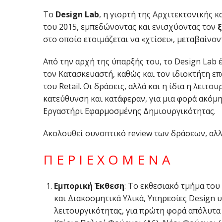
Το
Design Lab
, η γιορτή της Αρχιτεκτονικής 
του 2015, εμπεδώνοντας και ενισχύοντας τον
στο οποίο ετοιμάζεται να «χτίσει», μεταβαίνον
Από την αρχή της ύπαρξής του, το Design Lab 
τον Κατασκευαστή, καθώς και τον ιδιοκτήτη επ
του Retail. Οι δράσεις, αλλά και η ίδια η λειτ
κατεύθυνση και κατάφεραν, για μια φορά ακόμ
Εργαστήρι Εφαρμοσμένης Δημιουργικότητας.
Ακολουθεί συνοπτικό review των δράσεων, αλλ
Π Ε Ρ Ι Ε Χ Ο Μ Ε Ν Α
Εμπορική Έκθεση
: Το εκθεσιακό τμήμα του
και Διακοσμητικά Υλικά, Υπηρεσίες Design 
λειτουργικότητας, για πρώτη φορά απόλυτα