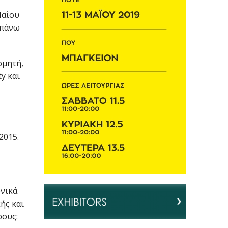
Μαΐου
 πάνω
σμητή,
y και
2015.
ονικά
ής και
ρους: