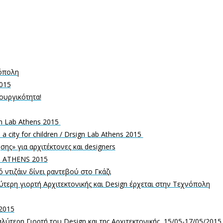
νόπολη
2015
ιουργικότητα!
ign Lab Athens 2015 
 city for children / Drsign Lab Athens 2015 
σης» για αρχιτέκτονες και designers
B ATHENS 2015
ό ντιζάιν δίνει ραντεβού στο Γκάζι
ύτερη γιορτή Aρχιτεκτονικής και Design έρχεται στην Τεχνόπολη
 2015
αλύτερη Γιορτή του Design και της Αρχιτεκτονικής, 15/05-17/05/2015