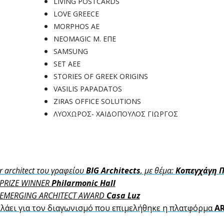
LIVING POSTCARDS
LOVE GREECE
MORPHOS ΑΕ
NEOMAGIC Μ. ΕΠΕ
SAMSUNG
SET ΑΕΕ
STORIES OF GREEK ORIGINS
VASILIS PAPADATOS
ΖIRAS OFFICE SOLUTIONS
ΛΥΟΧΩΡΟΣ- ΧΑΙΔΟΠΟΥΛΟΣ ΓΙΩΡΓΟΣ
or architect του γραφείου 
BIG Architects
, με θέμα: 
Κοπεγχάγη Π
 PRIZE WINNER 
Philarmonic Hall
EMERGING ARCHITECT AWARD 
Casa Luz
ιλάει για τον διαγωνισμό που επιμελήθηκε η πλατφόρμα 
A