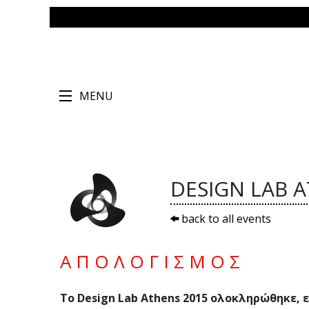
MENU
DESIGN LAB 
back to all events
Α Π Ο Λ Ο Γ Ι Σ Μ Ο Σ
Το
Design
Lab
Athens
2015 ολοκληρώθηκε, 