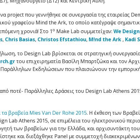
Δ7), Μηχανουργείο (Δ12) και Κεντρική Αυλή.
 Ένα project που γεννήθηκε σε συνεργασία της εταιρείας D
ικού γραφείου Μind the Ark, το οποίο κατέγραψε σημαντι
ο
επόμενη χρονιά! Στο 1
Make Lab συμμετείχαν:
We Design
os
,
Chris Basias
,
Christos Efstathiou
,
M!nd the Ark
,
Kadi 
λωση, το Design Lab βρίσκεται σε στρατηγική συνεργασία
rch.gr
του επιχειρηματία Βασίλη Μπαρτζώκα και τον Αρχ
ν Παράλληλων Εκδηλώσεων που πλαισιώνουν την εμπορικ
από ποτέ- Παράλληλες Δράσεις του Design Lab Athens 201
 τα βραβεία Mies Van Der Rohe 2015
. Η έκθεση των Βραβε
ign Lab Athens 2015, σε επιμέλεια του ηλεκτρονικού περι
γητή των βραβείων για την Ελλάδα, και αρχισυντάκτη του
στηκε και διεξάχθηκε Panel με συμμετοχή διακεκριμένων