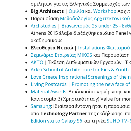
ομιλητών για τις Ελληνικές Συμμετοχές των
Big Architects
|
Ομιλία
και
Workshop
Αρχιτ
Παρουσίαση
Μεθοδολογίας Αρχιτεκτονικού
Archstudies
|
Διαγωνισμός 25 under 25 –Έκ
Athens 2015 έλαβε διεξάχθηκε ειδικό Panel γ
ακαδημαϊκούς
Ελευθερία Ντεκώ
|
Ιnstallations Φωτισμού
Σεμινάριο Εταιρείας MIKOS
και Παρουσίαση 
AKTO
| Έκθεση Διπλωματικών Εργασιών |Έ
Arkki School of Architecture for Kids & Youth
|
Love Greece
Ιnspirational Screenings of the 
Living Postcards
|
Promoting the new face of
Material Awards
: Διαδικασία ενημέρωσης και
Καινοτομία β) Χρηστικότητα γ) Value for mo
Samsung
: Ιδιαίτερα έντονη ήταν η παρουσία
από
Technology Partner
της εκδήλωσης, πα
Edition για το Galaxy S6
και τη νέα
SUHD TV- 