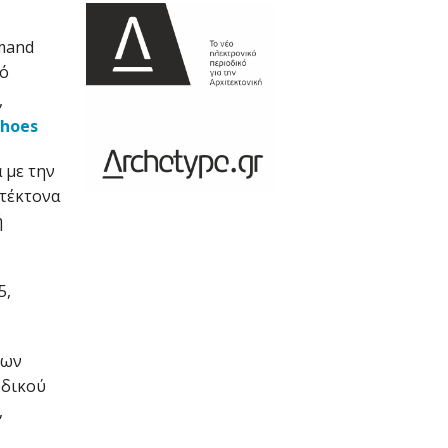
emand
κό
,
Shoes
 με την
ιτέκτονα
ή
5,
ίων
οδικού
,