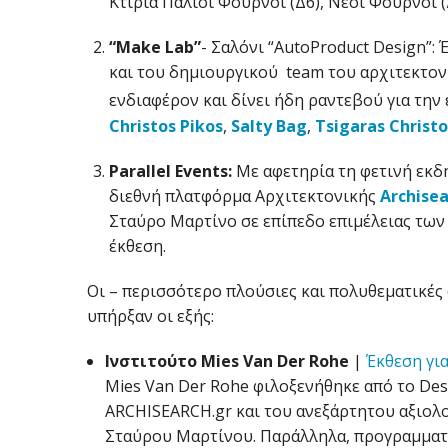
Κτίρια Παλιοί Φούρνοι (Δ6), Νέοι Φούρνοι (
“Make Lab”
- Σαλόνι “AutoProduct Design”:
και του δημιουργικού team τoυ αρχιτεκτον
ενδιαφέρον και δίνει ήδη ραντεβού για την 
Christos Pikos
,
Salty Bag
,
Tsigaras Christ
Parallel
Events
:
Με αφετηρία τη φετινή εκδή
διεθνή πλατφόρμα Αρχιτεκτονικής
Archisea
Σταύρο Μαρτίνο σε επίπεδο επιμέλειας τω
έκθεση.
Οι – περισσότερο πλούσιες και πολυθεματικές 
υπήρξαν οι εξής:
Ινστιτούτο Mies Van Der Rohe
|
Έκθεση για
Mies Van Der Rohe φιλοξενήθηκε από το Des
ARCHISEARCH.gr και του ανεξάρτητου αξιολο
Σταύρου Μαρτίνου. Παράλληλα, προγραμματί