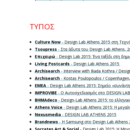
ΤΥΠΟΣ
Culture Now
 - Design Lab Athens 2015 στη Τεχ
Tsoupress
 - Στα άδυτα του Design Lab Athens, 
Επιχειρώ
 - Design Lab 2015: Ένα ταξίδι στη δημ
Living Postcards
 - Design Lab Athens 2015 
Archisearch
 - Interview with Iliada Kothra / Des
Archisearch
 - Kostas Poulopoulos / Copenhagen, a
ΕΜΕΑ
 - Design Lab Athens 2015: Σημείο «συνάντη
IMPROVIBE
 - Ο Αυτοσχεδιασμός στο DESIGN LA
ΒΗΜΑdeco
 - Design-Lab Athens 2015: το ελληνικ
Athens Voice 
- Design Lab Athens 2015: Η μεγαλ
Nexusmedia
 - DESIGN LAB ATHENS 2015
Brandnews
 - Η Samsung στο Design Lab Athens
Socrates Art & Social
 - Design Lab 2015: Η Μεγ