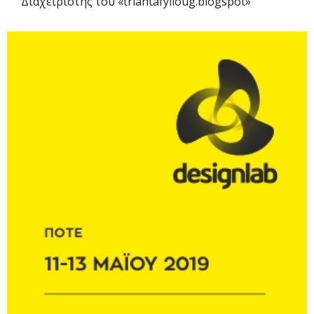
Διαχειριστής του «triantafylloug.blogspot»